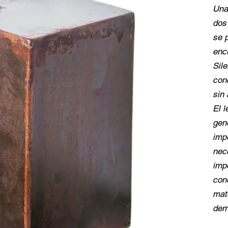
Una
dos
se 
enc
Sile
con
sin 
El 
gen
impe
nec
impo
con
mat
dem