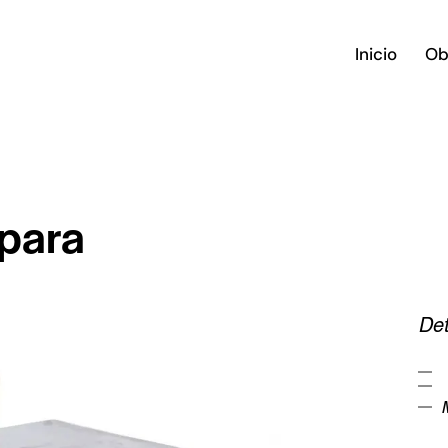
Inicio
Ob
mpara
Det
M